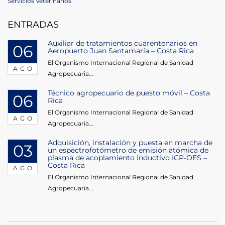
Post
Servicios Veterinarios
entradas
ENTRADAS
Auxiliar de tratamientos cuarentenarios en
06
Aeropuerto Juan Santamaría – Costa Rica
El Organismo Internacional Regional de Sanidad
AGO
Agropecuaria...
Técnico agropecuario de puesto móvil – Costa
06
Rica
El Organismo Internacional Regional de Sanidad
AGO
Agropecuaria...
Adquisición, instalación y puesta en marcha de
03
un espectrofotómetro de emisión atómica de
plasma de acoplamiento inductivo ICP-OES –
Costa Rica
AGO
El Organismo Internacional Regional de Sanidad
Agropecuaria...