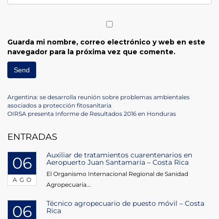
Guarda mi nombre, correo electrónico y web en este
navegador para la próxima vez que comente.
Navegación
Previous
Argentina: se desarrolla reunión sobre problemas ambientales
Post
asociados a protección fitosanitaria
de
Next
OIRSA presenta Informe de Resultados 2016 en Honduras
Post
entradas
ENTRADAS
Auxiliar de tratamientos cuarentenarios en
06
Aeropuerto Juan Santamaría – Costa Rica
El Organismo Internacional Regional de Sanidad
AGO
Agropecuaria...
Técnico agropecuario de puesto móvil – Costa
06
Rica