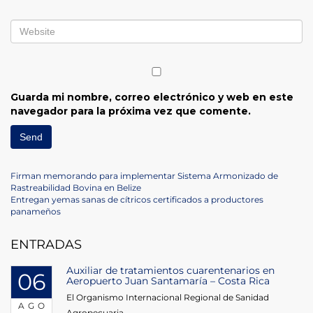
Guarda mi nombre, correo electrónico y web en este
navegador para la próxima vez que comente.
Navegación
Previous
Firman memorando para implementar Sistema Armonizado de
Post
Rastreabilidad Bovina en Belize
de
Next
Entregan yemas sanas de cítricos certificados a productores
Post
panameños
entradas
ENTRADAS
Auxiliar de tratamientos cuarentenarios en
06
Aeropuerto Juan Santamaría – Costa Rica
El Organismo Internacional Regional de Sanidad
AGO
Agropecuaria...