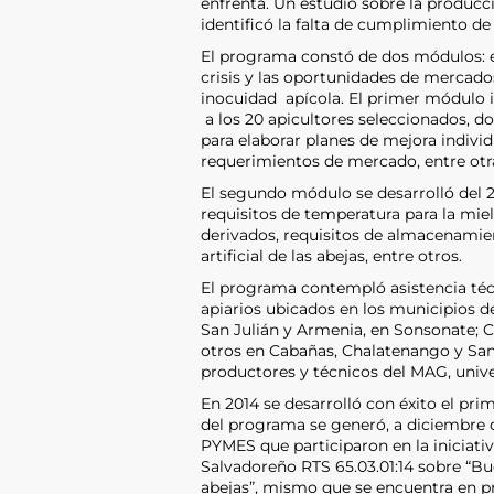
enfrenta. Un estudio sobre la producc
identificó la falta de cumplimiento d
El programa constó de dos módulos: el
crisis y las oportunidades de mercados
inocuidad apícola. El primer módulo ini
a los 20 apicultores seleccionados, do
para elaborar planes de mejora indivi
requerimientos de mercado, entre otr
El segundo módulo se desarrolló del 2
requisitos de temperatura para la miel,
derivados, requisitos de almacenamien
artificial de las abejas, entre otros.
El programa contempló asistencia técn
apiarios ubicados en los municipios d
San Julián y Armenia, en Sonsonate; 
otros en Cabañas, Chalatenango y San 
productores y técnicos del MAG, unive
En 2014 se desarrolló con éxito el p
del programa se generó, a diciembre d
PYMES que participaron en la iniciat
Salvadoreño RTS 65.03.01:14 sobre “Bu
abejas”, mismo que se encuentra en pr