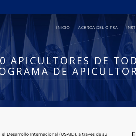
INICIO
ACERCA DEL OIRSA
INST
0 APICULTORES DE TOD
ROGRAMA DE APICULTO
E
el Desarrollo Internacional (USAID), a través de su