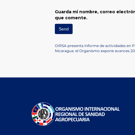
Guarda mi nombre, correo electrón
que comente.
Navegación
Previous
OIRSA presenta informe de actividades en
Post
Next
Nicaragua: el Organismo expone avances 201
de
Post
entradas