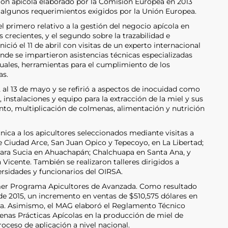
ión apícola elaborado por la Comisión Europea en 2013
e algunos requerimientos exigidos por la Unión Europea.
 primero relativo a la gestión del negocio apícola en
 crecientes, y el segundo sobre la trazabilidad e
ció el 11 de abril con visitas de un experto internacional
nde se impartieron asistencias técnicas especializadas
duales, herramientas para el cumplimiento de los
as.
 al 13 de mayo y se refirió a aspectos de inocuidad como
 instalaciones y equipo para la extracción de la miel y sus
to, multiplicación de colmenas, alimentación y nutrición
ica a los apicultores seleccionados mediante visitas a
e Ciudad Arce, San Juan Opico y Tepecoyo, en La Libertad;
Cara Sucia en Ahuachapán; Chalchuapa en Santa Ana, y
Vicente. También se realizaron talleres dirigidos a
rsidades y funcionarios del OIRSA.
rimer Programa Apicultores de Avanzada. Como resultado
e 2015, un incremento en ventas de $510,575 dólares en
iva. Asimismo, el MAG elaboró el Reglamento Técnico
enas Prácticas Apícolas en la producción de miel de
oceso de aplicación a nivel nacional.