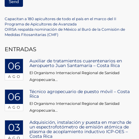
Navegación
Previous
Capacitan a 180 apicultores de todo el país en el marco del II
Post
Programa de Apicultores de Avanzada
de
Next
OIRSA respalda nominación de México al Buró de la Comisión de
Post
Medidas Fitosanitarias (CMF)
entradas
ENTRADAS
Auxiliar de tratamientos cuarentenarios en
06
Aeropuerto Juan Santamaría – Costa Rica
El Organismo Internacional Regional de Sanidad
AGO
Agropecuaria...
Técnico agropecuario de puesto móvil – Costa
06
Rica
El Organismo Internacional Regional de Sanidad
AGO
Agropecuaria...
Adquisición, instalación y puesta en marcha de
03
un espectrofotómetro de emisión atómica de
plasma de acoplamiento inductivo ICP-OES –
Costa Rica
AGO