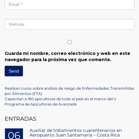
Guarda mi nombre, correo electrónico y web en este
navegador para la próxima vez que comente.
Navegación
Previous
Realizan curso sobre análisis de riesgo de Enfermedades Transmitidas
Post
por Alimentos (ETA)
de
Next
Capacitan a 180 apicultores de todo el país en el marco del II
Post
Programa de Apicultores de Avanzada
entradas
ENTRADAS
Auxiliar de tratamientos cuarentenarios en
06
Aeropuerto Juan Santamaría – Costa Rica