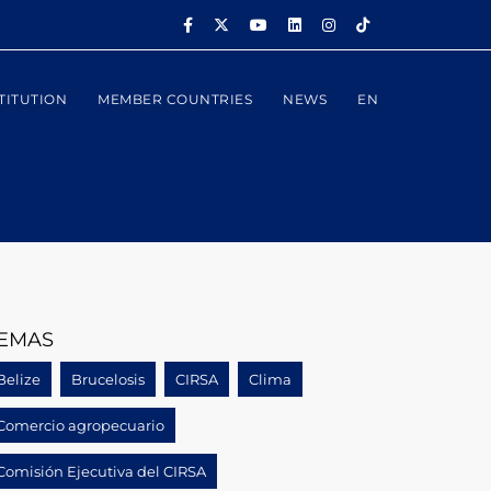
TITUTION
MEMBER COUNTRIES
NEWS
EN
EMAS
Belize
Brucelosis
CIRSA
Clima
Comercio agropecuario
Comisión Ejecutiva del CIRSA