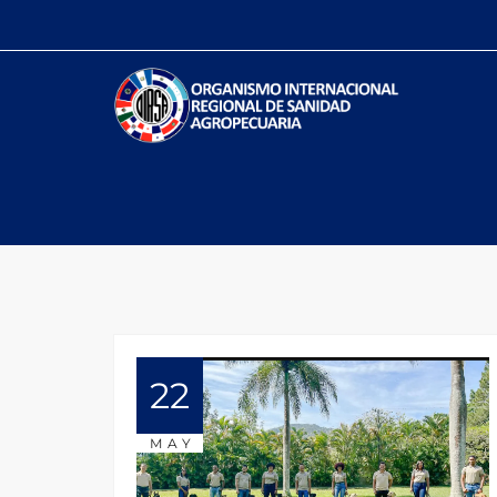
22
MAY