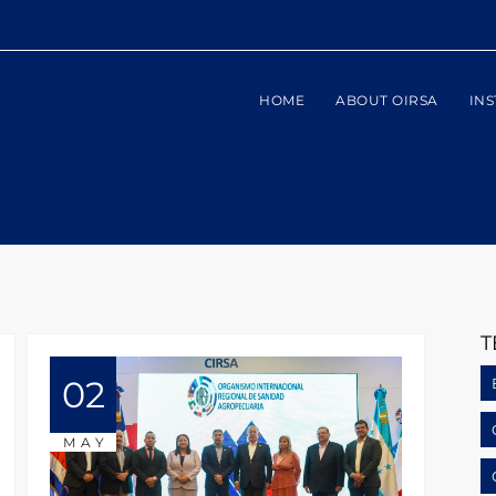
HOME
ABOUT OIRSA
INS
T
02
MAY