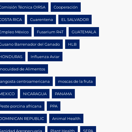
Comisión Técnica OIRSA
Cooperación
COSTA RICA
Cuarentena
EL SALVADOR
Empleo México
Fusarium R4T
GUATEMALA
Gusano Barrenador del Ganado
HLB
HONDURAS
Influenza Aviar
Inocuidad de Alimentos
langosta centroamericana
moscas de la fruta
MEXICO
NICARAGUA
PANAMA
Peste porcina africana
PPA
DOMINICAN REPUBLIC
Animal Health
Sanidad Agropecuaria
Plant Health
SEPA