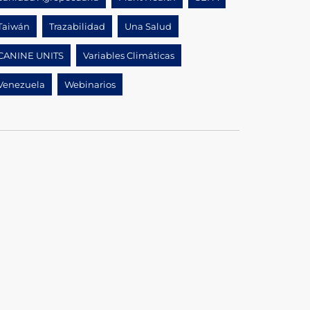
Taiwán
Trazabilidad
Una Salud
CANINE UNITS
Variables Climáticas
Venezuela
Webinarios