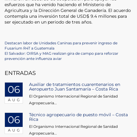
esfuerzos que ha venido haciendo el Ministerio de
Agricultura y la Dirección General de Ganadería. El acuerdo
contempla una inversión total de USD$ 9.4 millones para
ser ejecutado en un periodo de tres años.
Post
Previous
Destacan labor de Unidades Caninas para prevenir ingreso de
Post
Fusarium R4T a Guatemala
navigation
Next
El Salvador: OIRSA y MAG realizan gira de campo para reforzar
Post
prevención ante influenza aviar
ENTRADAS
Auxiliar de tratamientos cuarentenarios en
06
Aeropuerto Juan Santamaría – Costa Rica
El Organismo Internacional Regional de Sanidad
AUG
Agropecuaria...
Técnico agropecuario de puesto móvil – Costa
06
Rica
El Organismo Internacional Regional de Sanidad
AUG
Agropecuaria...