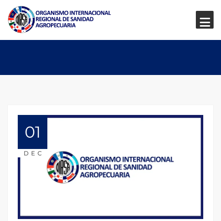
01
DEC