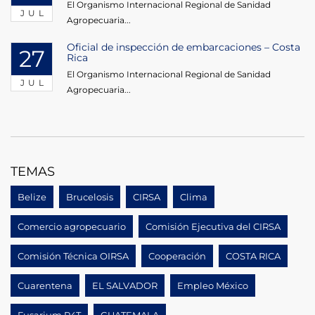
El Organismo Internacional Regional de Sanidad
JUL
Agropecuaria...
Oficial de inspección de embarcaciones – Costa
27
Rica
El Organismo Internacional Regional de Sanidad
JUL
Agropecuaria...
TEMAS
Belize
Brucelosis
CIRSA
Clima
Comercio agropecuario
Comisión Ejecutiva del CIRSA
Comisión Técnica OIRSA
Cooperación
COSTA RICA
Cuarentena
EL SALVADOR
Empleo México
Fusarium R4T
GUATEMALA