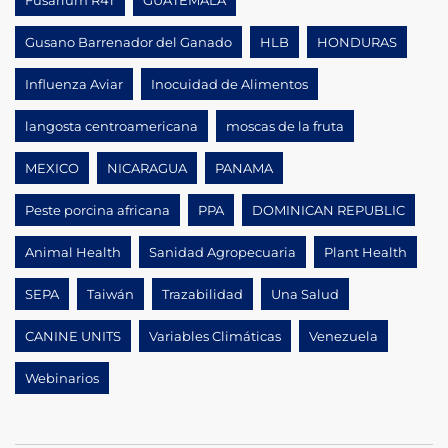
Gusano Barrenador del Ganado
HLB
HONDURAS
Influenza Aviar
Inocuidad de Alimentos
langosta centroamericana
moscas de la fruta
MEXICO
NICARAGUA
PANAMA
Peste porcina africana
PPA
DOMINICAN REPUBLIC
Animal Health
Sanidad Agropecuaria
Plant Health
SEPA
Taiwán
Trazabilidad
Una Salud
CANINE UNITS
Variables Climáticas
Venezuela
Webinarios