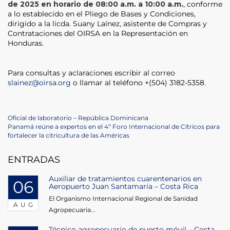
de 2025 en horario de 08:00 a.m. a 10:00 a.m.
, conforme
a lo establecido en el Pliego de Bases y Condiciones,
dirigido a la licda. Suany Laínez, asistente de Compras y
Contrataciones del OIRSA en la Representación en
Honduras.
Para consultas y aclaraciones escribir al correo
slainez@oirsa.org
o llamar al teléfono +(504) 3182-5358.
Post
Previous
Oficial de laboratorio – República Dominicana
Post
Next
Panamá reúne a expertos en el 4º Foro Internacional de Cítricos para
navigation
Post
fortalecer la citricultura de las Américas
ENTRADAS
Auxiliar de tratamientos cuarentenarios en
06
Aeropuerto Juan Santamaría – Costa Rica
El Organismo Internacional Regional de Sanidad
AUG
Agropecuaria...
Técnico agropecuario de puesto móvil – Costa