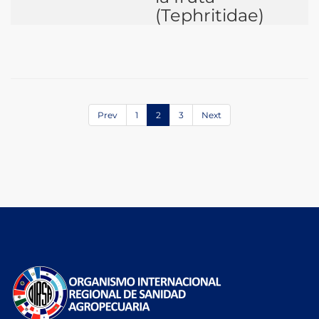
(Tephritidae)
Prev
1
2
3
Next