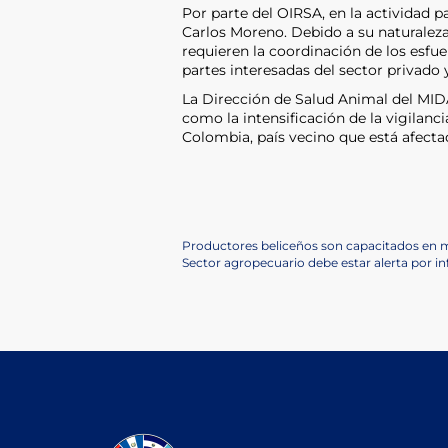
Por parte del OIRSA, en la actividad p
Carlos Moreno. Debido a su naturaleza 
requieren la coordinación de los esfue
partes interesadas del sector privado
La Dirección de Salud Animal del MID
como la intensificación de la vigilanc
Colombia, país vecino que está afect
Navegación
Previous
Productores beliceños son capacitados en
Post
Next
Sector agropecuario debe estar alerta por inf
de
Post
entradas