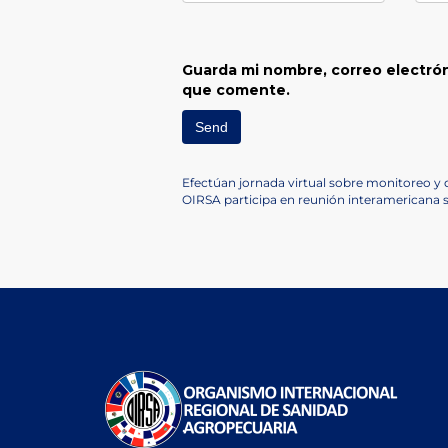
Guarda mi nombre, correo electrón
que comente.
Navegación
Previous
Efectúan jornada virtual sobre monitoreo y
Post
Next
OIRSA participa en reunión interamericana 
de
Post
entradas