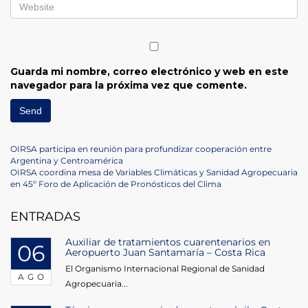
Guarda mi nombre, correo electrónico y web en este
navegador para la próxima vez que comente.
Navegación
Previous
OIRSA participa en reunión para profundizar cooperación entre
Post
Argentina y Centroamérica
de
Next
OIRSA coordina mesa de Variables Climáticas y Sanidad Agropecuaria
Post
en 45º Foro de Aplicación de Pronósticos del Clima
entradas
ENTRADAS
Auxiliar de tratamientos cuarentenarios en
06
Aeropuerto Juan Santamaría – Costa Rica
El Organismo Internacional Regional de Sanidad
AGO
Agropecuaria...