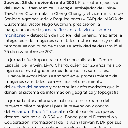
Jueves, 25 de noviembre de 2021
. El director ejecutivo
del OIRSA, Efraín Medina Guerra; el embajador de China-
Taiwán en Guatemala, Li Cheng Cheng; y el viceministro de
Sanidad Agropecuaria y Regulaciones (VISAR) del MAGA de
Guatemala, Víctor Hugo Guzmán; presidieron la
inauguración de la
jornada fitosanitaria virtual sobre el
monitoreo
y detección de Foc R4T del banano, mediante la
integración de imágenes satelitales multisensores y multi-
temporales con cubo de datos. La actividad se desarrolló el
25 de noviembre de 2021.
La jornada fue impartida por el especialista del Centro
Espacial de Taiwán, Li-Yu Chang, quien por 23 años ha sido
ingeniero investigador asociado de datos satelitales.
Durante la exposición se ahondó en el procesamiento de
imágenes satelitales para verificar el crecimiento
del
cultivo del banano
y detectar las enfermedades que lo
dañan, el sistema de información geográfica y topografía.
La jornada fitosanitaria virtual se dio en el marco del
proyecto piloto regional para la prevención y control
del
Fusarium Raza 4 Tropical
en Centroamérica, que es
desarrollado por el OIRSA y el Fondo para el Desarrollo y
Cooperación Internacional de Taiwán (Taiwán ICDF por sus
siglas en inglés). Las palabras de cierre de la actividad