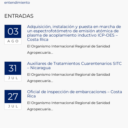
de
Post
entendimiento
entradas
ENTRADAS
Adquisición, instalación y puesta en marcha de
03
un espectrofotómetro de emisión atómica de
plasma de acoplamiento inductivo ICP-OES –
Costa Rica
AGO
El Organismo Internacional Regional de Sanidad
Agropecuaria...
Auxiliares de Tratamientos Cuarentenarios SITC
31
– Nicaragua
El Organismo Internacional Regional de Sanidad
JUL
Agropecuaria...
Oficial de inspección de embarcaciones – Costa
27
Rica
El Organismo Internacional Regional de Sanidad
JUL
Agropecuaria...