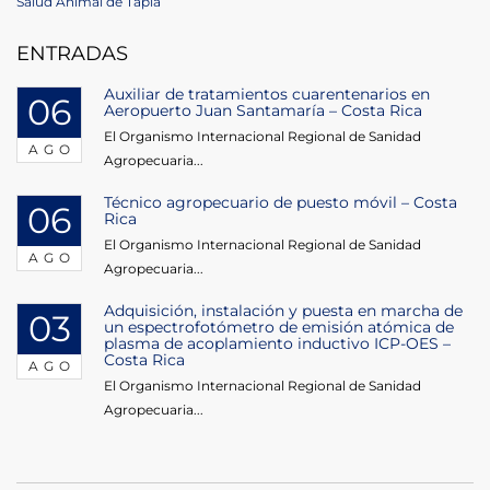
Post
Salud Animal de Tapia
entradas
ENTRADAS
Auxiliar de tratamientos cuarentenarios en
06
Aeropuerto Juan Santamaría – Costa Rica
El Organismo Internacional Regional de Sanidad
AGO
Agropecuaria...
Técnico agropecuario de puesto móvil – Costa
06
Rica
El Organismo Internacional Regional de Sanidad
AGO
Agropecuaria...
Adquisición, instalación y puesta en marcha de
03
un espectrofotómetro de emisión atómica de
plasma de acoplamiento inductivo ICP-OES –
Costa Rica
AGO
El Organismo Internacional Regional de Sanidad
Agropecuaria...