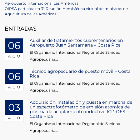
Navegación
Post
Aeropuerto Internacional Las Américas
de
Next
OIRSA participa en 3ª Reunión Hemisférica virtual de ministros de
Post
Agricultura de las Américas
entradas
ENTRADAS
Auxiliar de tratamientos cuarentenarios en
06
Aeropuerto Juan Santamaría – Costa Rica
El Organismo Internacional Regional de Sanidad
AGO
Agropecuaria...
Técnico agropecuario de puesto móvil – Costa
06
Rica
El Organismo Internacional Regional de Sanidad
AGO
Agropecuaria...
Adquisición, instalación y puesta en marcha de
03
un espectrofotómetro de emisión atómica de
plasma de acoplamiento inductivo ICP-OES –
Costa Rica
AGO
El Organismo Internacional Regional de Sanidad
Agropecuaria...