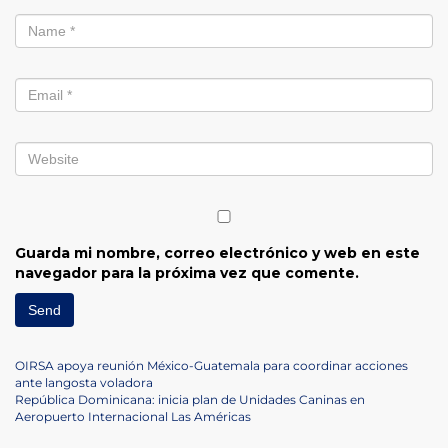
Guarda mi nombre, correo electrónico y web en este
navegador para la próxima vez que comente.
Navegación
Previous
OIRSA apoya reunión México-Guatemala para coordinar acciones
Post
ante langosta voladora
de
Next
República Dominicana: inicia plan de Unidades Caninas en
Post
Aeropuerto Internacional Las Américas
entradas