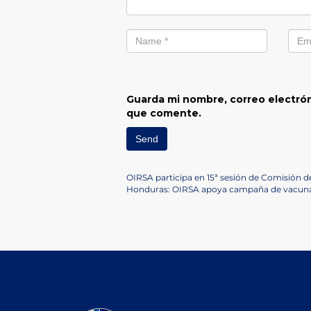
Guarda mi nombre, correo electrón
que comente.
Navegación
Previous
OIRSA participa en 15ª sesión de Comisión d
Post
Next
Honduras: OIRSA apoya campaña de vacunaci
de
Post
entradas