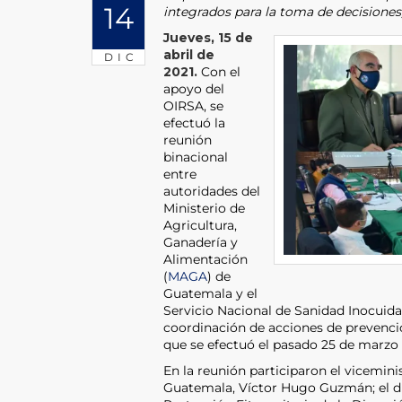
14
integrados para la toma de decisiones
Jueves, 15 de
abril de
DIC
2021.
Con el
apoyo del
OIRSA, se
efectuó la
reunión
binacional
entre
autoridades del
Ministerio de
Agricultura,
Ganadería y
Alimentación
(
MAGA
) de
Guatemala y el
Servicio Nacional de Sanidad Inocuid
coordinación de acciones de prevenci
que se efectuó el pasado 25 de marzo
En la reunión participaron el vicemin
Guatemala, Víctor Hugo Guzmán; el dir