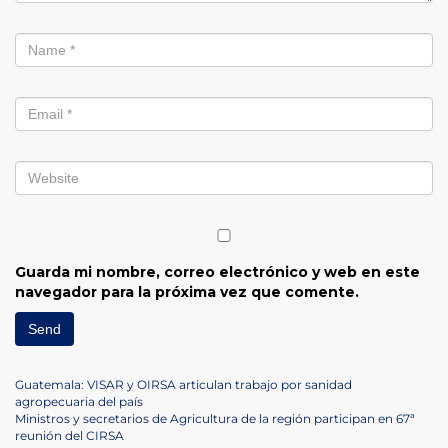
Guarda mi nombre, correo electrónico y web en este
navegador para la próxima vez que comente.
Navegación
Previous
Guatemala: VISAR y OIRSA articulan trabajo por sanidad
Post
agropecuaria del país
de
Next
Ministros y secretarios de Agricultura de la región participan en 67ª
Post
reunión del CIRSA