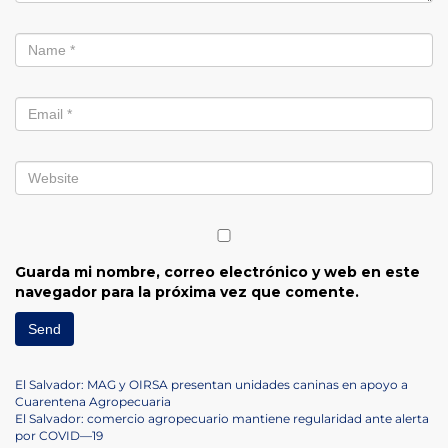
Guarda mi nombre, correo electrónico y web en este
navegador para la próxima vez que comente.
Navegación
Previous
El Salvador: MAG y OIRSA presentan unidades caninas en apoyo a
Post
Cuarentena Agropecuaria
de
Next
El Salvador: comercio agropecuario mantiene regularidad ante alerta
Post
por COVID—19