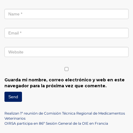
Guarda mi nombre, correo electrónico y web en este
navegador para la próxima vez que comente.
Navegación
Previous
Realizan 1ª reunión de Comisión Técnica Regional de Medicamentos
Post
Veterinarios
de
Next
OIRSA participa en 86ª Sesión General de la OIE en Francia
Post