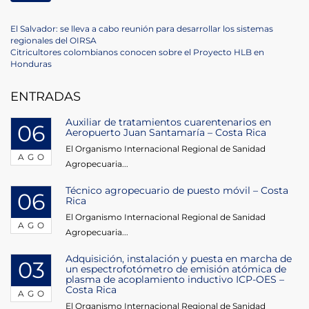
Navegación
Previous
El Salvador: se lleva a cabo reunión para desarrollar los sistemas
Post
regionales del OIRSA
de
Next
Citricultores colombianos conocen sobre el Proyecto HLB en
Post
Honduras
entradas
ENTRADAS
Auxiliar de tratamientos cuarentenarios en
06
Aeropuerto Juan Santamaría – Costa Rica
El Organismo Internacional Regional de Sanidad
AGO
Agropecuaria...
Técnico agropecuario de puesto móvil – Costa
06
Rica
El Organismo Internacional Regional de Sanidad
AGO
Agropecuaria...
Adquisición, instalación y puesta en marcha de
03
un espectrofotómetro de emisión atómica de
plasma de acoplamiento inductivo ICP-OES –
Costa Rica
AGO
El Organismo Internacional Regional de Sanidad