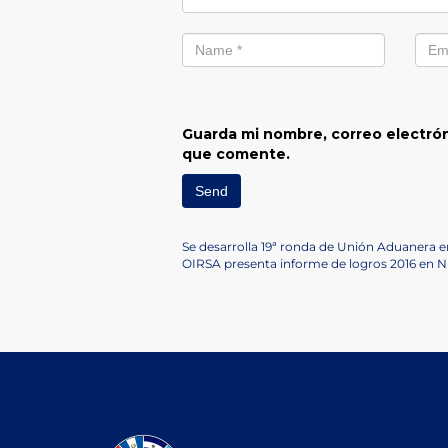
Guarda mi nombre, correo electrón
que comente.
Navegación
Previous
Se desarrolla 19ª ronda de Unión Aduanera
Post
Next
OIRSA presenta informe de logros 2016 en 
de
Post
entradas