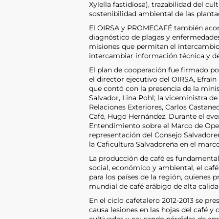
Xylella fastidiosa), trazabilidad del c
sostenibilidad ambiental de las planta
El OIRSA y PROMECAFÉ también acorda
diagnóstico de plagas y enfermedades
misiones que permitan el intercambio 
intercambiar información técnica y d
El plan de cooperación fue firmado p
el director ejecutivo del OIRSA, Efraí
que contó con la presencia de la mini
Salvador, Lina Pohl; la viceministra d
Relaciones Exteriores, Carlos Castaned
Café, Hugo Hernández. Durante el even
Entendimiento sobre el Marco de Oper
representación del Consejo Salvadoreño
la Caficultura Salvadoreña en el ma
La producción de café es fundamental 
social, económico y ambiental, el caf
para los países de la región, quiene
mundial de café arábigo de alta calida
En el ciclo cafetalero 2012-2013 se p
causa lesiones en las hojas del café y