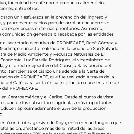
ultivo, inocuidad de café como producto alimenticio,
ciones, entre otros.
ron unir esfuerzos en la prevención del ingreso y
, y promover espacios para desarrollar encuentros o
de experiencias en temas prioritarios. Asimismo,
e comunicación generada o recabada por las entidades.
or el secretario ejecutivo de PROMECAFÉ, René Gómez, y
n Medina; en un acto realizado en la ciudad de San Salvador
stra de Medio Ambiente y Recursos Naturales de El
e Economía, Luz Estrella Rodríguez, el viceministro de
a; y el director ejecutivo del Consejo Salvadoreño del
to, también se oficializó una adenda a la Carta de
ación de PROMECAFÉ, que fue realizado a través de la
 del Café, para ser la única institución representante de
rco del PROMECAFÉ.
en Centroamérica y el Caribe. Desde el punto de vista
é es uno de los subsectores agrícolas más importantes
s producen aproximadamente el 25% de la producción
d.
resentó un brote agresivo de Roya, enfermedad fungosa que
 defoliación, afectando más de la mitad de las áreas