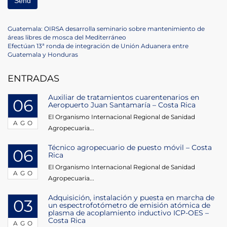
Navegación
Previous
Guatemala: OIRSA desarrolla seminario sobre mantenimiento de
Post
áreas libres de mosca del Mediterráneo
de
Next
Efectúan 13ª ronda de integración de Unión Aduanera entre
Post
Guatemala y Honduras
entradas
ENTRADAS
Auxiliar de tratamientos cuarentenarios en
06
Aeropuerto Juan Santamaría – Costa Rica
El Organismo Internacional Regional de Sanidad
AGO
Agropecuaria...
Técnico agropecuario de puesto móvil – Costa
06
Rica
El Organismo Internacional Regional de Sanidad
AGO
Agropecuaria...
Adquisición, instalación y puesta en marcha de
03
un espectrofotómetro de emisión atómica de
plasma de acoplamiento inductivo ICP-OES –
Costa Rica
AGO