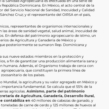
 la Sanidad Agropecuaria es efectuada en una serie de
 República Dominicana. En México, el acto central de la
tor del Servicio Nacional de Sanidad, Inocuidad y Calidad
ánchez Cruz; y el representante del OIRSA en el país,
micos, representantes de organismos internacionales y
 las áreas de sanidad vegetal, salud animal, inocuidad de
ios. En defensa del patrimonio agropecuario de istmo, un
terios de Agricultura y Ganadería de México y
 que posteriormente se sumaron Rep. Dominicana y
a sus nueve estados miembros en la protección y
ios, a fin de garantizar una producción alimentaria sana y
ción humana. Además, el Organismo trabaja de cerca con
a agropecuaria, que constituyen la primera línea de
 zoosanitario de los países.
o Mundial, la agricultura y su valor agregado en México y
 importancia fundamental. Se calcula que el 55% de la
erras agrícolas.
Asimismo, parte del patrimonio
retaría de Agricultura, Ganadería, Desarrollo Rural,
e contabiliza en
40 millones de cabezas de ganado, y
toneladas de carne de cerdo y 125 millones de huevos al