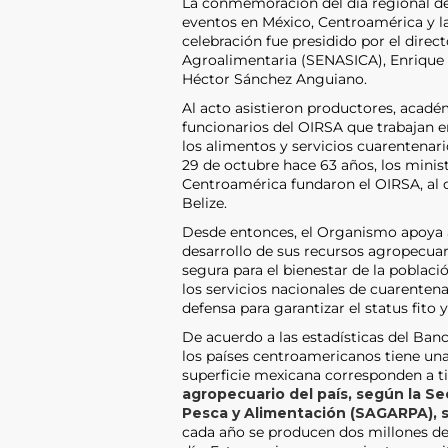
La conmemoración del día regional de
eventos en México, Centroamérica y la
celebración fue presidido por el direc
Agroalimentaria (SENASICA), Enrique S
Héctor Sánchez Anguiano.
Al acto asistieron productores, acadé
funcionarios del OIRSA que trabajan en
los alimentos y servicios cuarentenar
29 de octubre hace 63 años, los minis
Centroamérica fundaron el OIRSA, al
Belize.
Desde entonces, el Organismo apoya 
desarrollo de sus recursos agropecuar
segura para el bienestar de la pobla
los servicios nacionales de cuarenten
defensa para garantizar el status fito y
De acuerdo a las estadísticas del Banc
los países centroamericanos tiene una
superficie mexicana corresponden a ti
agropecuario del país, según la Sec
Pesca y Alimentación (SAGARPA), s
cada año se producen dos millones de 