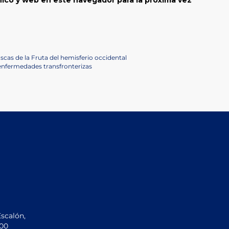
ico y web en este navegador para la próxima vez
cas de la Fruta del hemisferio occidental
 enfermedades transfronterizas
Escalón,
200