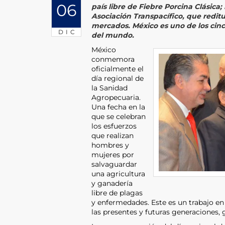
06
país libre de Fiebre Porcina Clásica;
Asociación Transpacífico, que redit
mercados. México es uno de los cin
DIC
del mundo.
México
conmemora
oficialmente el
día regional de
la Sanidad
Agropecuaria.
Una fecha en la
que se celebran
los esfuerzos
que realizan
hombres y
mujeres por
salvaguardar
una agricultura
y ganadería
libre de plagas
y enfermedades. Este es un trabajo e
las presentes y futuras generaciones, g