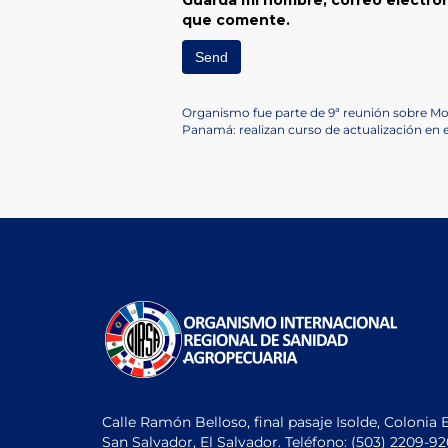
Guarda mi nombre, correo electrón
que comente.
Navegación
Previous
Organismo fue parte de 9ª reunión sobre Mos
Post
Next
Panamá: realizan curso de actualización en
de
Post
entradas
Calle Ramón Belloso, final pasaje Isolde, Colonia 
San Salvador, El Salvador. Teléfono:
(503) 2209-9