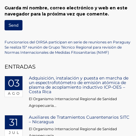
Guarda mi nombre, correo electrónico y web en este
navegador para la próxima vez que comente.
Navegación
Previous
Funcionarios del OIRSA participan en serie de reuniones en Paraguay
Post
Next
Se realiza 15ª reunión de Grupo Técnico Regional para revisión de
de
Post
Normas Internacionales de Medidas Fitosanitarias (NIMF)
entradas
ENTRADAS
Adquisición, instalación y puesta en marcha de
03
un espectrofotómetro de emisión atómica de
plasma de acoplamiento inductivo ICP-OES –
Costa Rica
AGO
El Organismo Internacional Regional de Sanidad
Agropecuaria...
Auxiliares de Tratamientos Cuarentenarios SITC
31
– Nicaragua
El Organismo Internacional Regional de Sanidad
JUL
Agropecuaria...