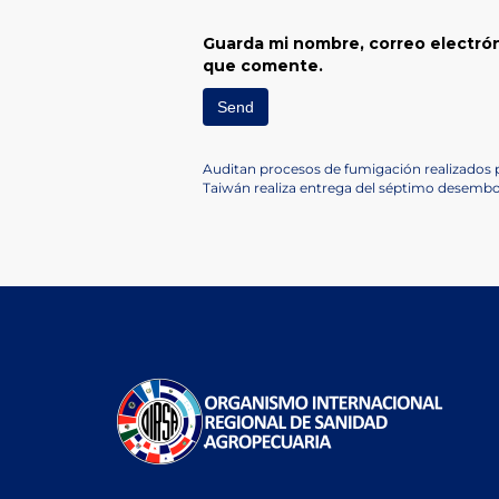
Guarda mi nombre, correo electrón
que comente.
Navegación
Previous
Auditan procesos de fumigación realizados 
Post
Next
Taiwán realiza entrega del séptimo desembo
de
Post
entradas