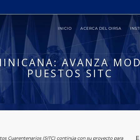
INICIO
ACERCA DEL OIRSA
INST
MINICANA: AVANZA MOD
PUESTOS SITC
E
ntos Cuarentenarios (SITC) continúa con su proyecto para