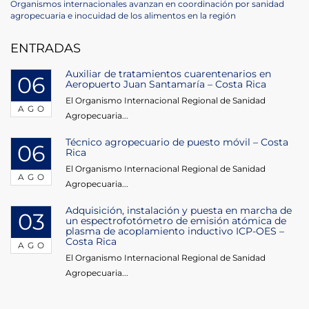
de
Next
Organismos internacionales avanzan en coordinación por sanidad
Post
agropecuaria e inocuidad de los alimentos en la región
entradas
ENTRADAS
Auxiliar de tratamientos cuarentenarios en
06
Aeropuerto Juan Santamaría – Costa Rica
El Organismo Internacional Regional de Sanidad
AGO
Agropecuaria...
Técnico agropecuario de puesto móvil – Costa
06
Rica
El Organismo Internacional Regional de Sanidad
AGO
Agropecuaria...
Adquisición, instalación y puesta en marcha de
03
un espectrofotómetro de emisión atómica de
plasma de acoplamiento inductivo ICP-OES –
Costa Rica
AGO
El Organismo Internacional Regional de Sanidad
Agropecuaria...