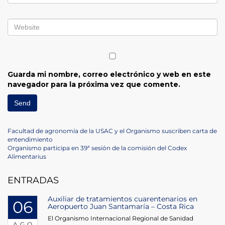
Guarda mi nombre, correo electrónico y web en este
navegador para la próxima vez que comente.
Navegación
Previous
Facultad de agronomía de la USAC y el Organismo suscriben carta de
Post
entendimiento
de
Next
Organismo participa en 39ª sesión de la comisión del Codex
Post
Alimentarius
entradas
ENTRADAS
Auxiliar de tratamientos cuarentenarios en
06
Aeropuerto Juan Santamaría – Costa Rica
El Organismo Internacional Regional de Sanidad
AGO