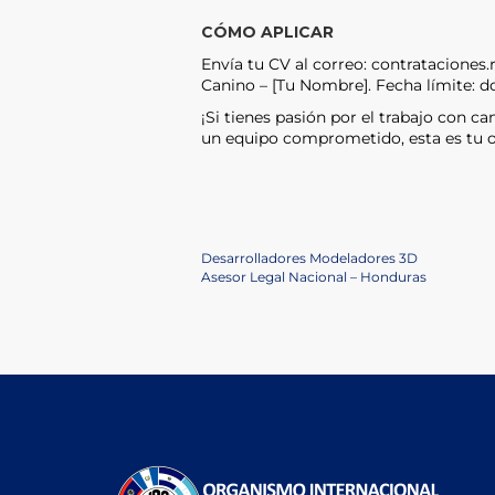
CÓMO APLICAR
Envía tu CV al correo: contrataciones.
Canino – [Tu Nombre]. Fecha límite: d
¡Si tienes pasión por el trabajo con c
un equipo comprometido, esta es tu 
Navegación
Previous
Desarrolladores Modeladores 3D
Post
Next
Asesor Legal Nacional – Honduras
de
Post
entradas