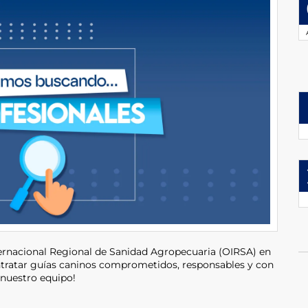
ernacional Regional de Sanidad Agropecuaria (OIRSA) en
tratar guías caninos comprometidos, responsables y con
 nuestro equipo!