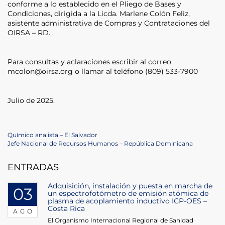
conforme a lo establecido en el Pliego de Bases y
Condiciones, dirigida a la Licda. Marlene Colón Feliz,
asistente administrativa de Compras y Contrataciones del
OIRSA – RD.
Para consultas y aclaraciones escribir al correo
mcolon@oirsa.org o llamar al teléfono (809) 533-7900
Julio de 2025.
Navegación
Previous
Químico analista – El Salvador
Post
Next
Jefe Nacional de Recursos Humanos – República Dominicana
de
Post
ENTRADAS
entradas
Adquisición, instalación y puesta en marcha de
03
un espectrofotómetro de emisión atómica de
plasma de acoplamiento inductivo ICP-OES –
Costa Rica
AGO
El Organismo Internacional Regional de Sanidad