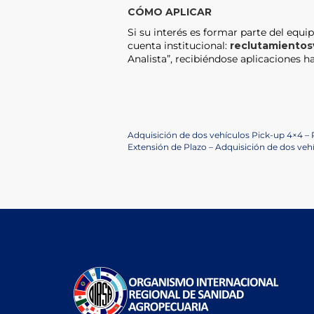
CÓMO APLICAR
Si su interés es formar parte del equip
cuenta institucional:
reclutamientos
Analista”, recibiéndose aplicaciones has
Navegación
Previous
Adquisición de dos vehículos Pick-up 4×4 –
Post
Next
Extensión de Plazo – Adquisición de dos ve
de
Post
entradas