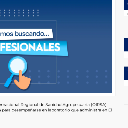
ernacional Regional de Sanidad Agropecuaria (OIRSA)
a para desempeñarse en laboratorio que administra en El