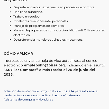
REQUISITOS
De preferencia con experiencia en procesos de compra.
Habilidad numérica.
Trabajo en equipo.
Excelentes relaciones interpersonales.
Manejo de programas de compras.
Manejo de paquetes de computación: Microsoft Office y correo
electrónico.
De preferencia manejo de vehículos mecánicos.
CÓMO APLICAR
Interesados enviar su hoja de vida actualizada al correo
electrónico
empleoshn@oirsa.org
,
indicando en el asunto
“Auxiliar Compras” a más tardar el 20 de junio del
2025.
Navegación
Previous
Solución de asistente de voz y chat que utilice IA para informar a
Post
ciudadania sobre cómo clasificar basura -Guatemala
de
Next
Asistente de compras – Honduras
Post
entradas