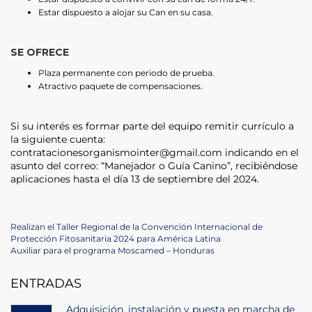
Estar dispuesto a alojar su Can en su casa.
SE OFRECE
Plaza permanente con periodo de prueba.
Atractivo paquete de compensaciones.
Si su interés es formar parte del equipo remitir currículo a
la siguiente cuenta:
contratacionesorganismointer@gmail.com indicando en el
asunto del correo: “Manejador o Guía Canino”, recibiéndose
aplicaciones hasta el día 13 de septiembre del 2024.
Navegación
Previous
Realizan el Taller Regional de la Convención Internacional de
Post
Protección Fitosanitaria 2024 para América Latina
de
Next
Auxiliar para el programa Moscamed – Honduras
Post
entradas
ENTRADAS
Adquisición, instalación y puesta en marcha de