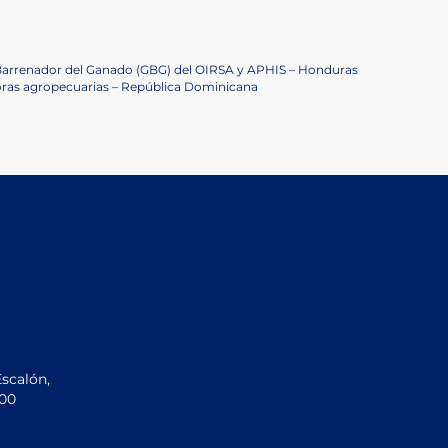
Barrenador del Ganado (GBG) del OIRSA y APHIS – Honduras
ras agropecuarias – República Dominicana
Escalón,
200