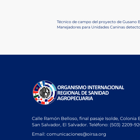
Navegación
Previous
Técnico de campo del proyecto de Gusano 
Post
Next
Manejadores para Unidades Caninas detecto
de
Post
entradas
Calle Ramón Belloso, final pasaje Isolde, Colonia 
San Salvador, El Salvador. Teléfono:
(503) 2209-9
Email: comunicaciones
@oirsa.org