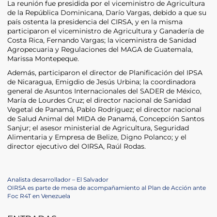
La reunión fue presidida por el viceministro de Agricultura
de la República Dominicana, Darío Vargas, debido a que su
país ostenta la presidencia del CIRSA, y en la misma
participaron el viceministro de Agricultura y Ganadería de
Costa Rica, Fernando Vargas; la viceministra de Sanidad
Agropecuaria y Regulaciones del MAGA de Guatemala,
Marissa Montepeque.
Además, participaron el director de Planificación del IPSA
de Nicaragua, Emigdio de Jesús Urbina; la coordinadora
general de Asuntos Internacionales del SADER de México,
María de Lourdes Cruz; el director nacional de Sanidad
Vegetal de Panamá, Pablo Rodríguez; el director nacional
de Salud Animal del MIDA de Panamá, Concepción Santos
Sanjur; el asesor ministerial de Agricultura, Seguridad
Alimentaria y Empresa de Belize, Digno Polanco; y el
director ejecutivo del OIRSA, Raúl Rodas.
Navegación
Previous
Analista desarrollador – El Salvador
Post
Next
OIRSA es parte de mesa de acompañamiento al Plan de Acción ante
de
Post
Foc R4T en Venezuela
entradas