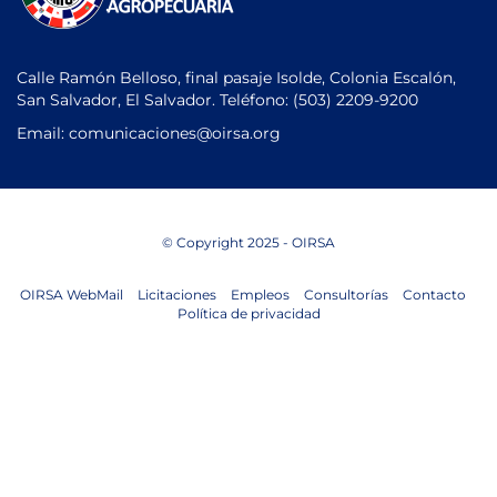
Calle Ramón Belloso, final pasaje Isolde, Colonia Escalón,
San Salvador, El Salvador. Teléfono:
(503) 2209-9200
Email: comunicaciones
@oirsa.org
© Copyright 2025 - OIRSA
OIRSA WebMail
Licitaciones
Empleos
Consultorías
Contacto
Política de privacidad