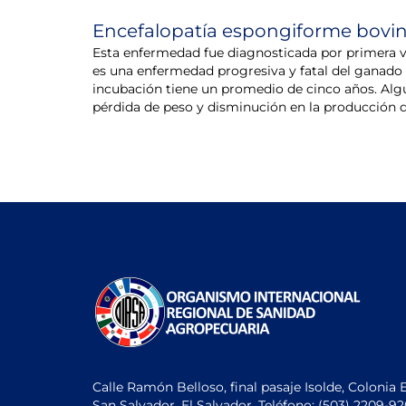
Encefalopatía espongiforme bovin
Esta enfermedad fue diagnosticada por primera v
es una enfermedad progresiva y fatal del ganado 
incubación tiene un promedio de cinco años. Alg
pérdida de peso y disminución en la producción d
Calle Ramón Belloso, final pasaje Isolde, Colonia 
San Salvador, El Salvador. Teléfono:
(503) 2209-9