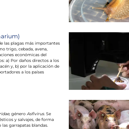
narium)
a de las plagas más importantes
o trigo, cebada, avena,
icaciones económicas del
s: a) Por daños directos a los
én y, b) por la aplicación de
portadores a los países
ridae
, género
Asfivirus
. Se
sticos y salvajes, de forma
 las garrapatas blandas.