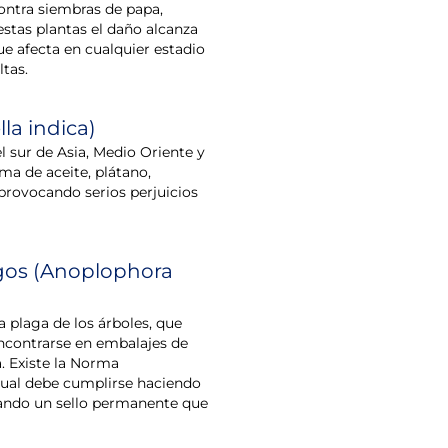
ontra siembras de papa,
stas plantas el daño alcanza
ue afecta en cualquier estadio
ltas.
la indica)
l sur de Asia, Medio Oriente y
lma de aceite, plátano,
 provocando serios perjuicios
rgos (Anoplophora
a plaga de los árboles, que
encontrarse en embalajes de
. Existe la Norma
 cual debe cumplirse haciendo
cando un sello permanente que