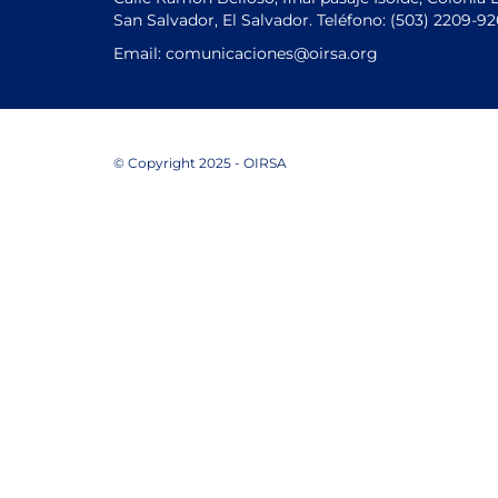
San Salvador, El Salvador. Teléfono:
(503) 2209-9
Email: comunicaciones
@oirsa.org
© Copyright 2025 - OIRSA