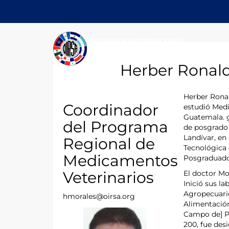
Herber Ronald
Herber Ronal
Coordinador
estudió Medi
Guatemala. g
del Programa
de posgrado 
Landívar, en
Regional de
Tecnológica 
Medicamentos
Posgraduado
Veterinarios
El doctor Mo
Inició sus l
Agropecuario
hmorales@oirsa.org
Alimentació
Campo de] Pr
200, fue des