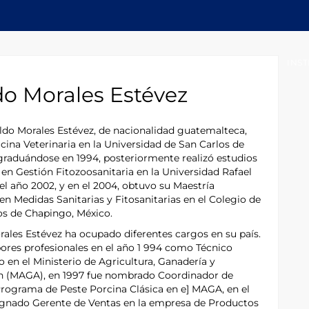
INICIO
ACERCA DEL OIRSA
INST
o Morales Estévez
do Morales Estévez, de nacionalidad guatemalteca,
cina Veterinaria en la Universidad de San Carlos de
raduándose en 1994, posteriormente realizó estudios
en Gestión Fitozoosanitaria en la Universidad Rafael
 el año 2002, y en el 2004, obtuvo su Maestría
en Medidas Sanitarias y Fitosanitarias en el Colegio de
s de Chapingo, México.
rales Estévez ha ocupado diferentes cargos en su país.
abores profesionales en el año 1 994 como Técnico
 en el Ministerio de Agricultura, Ganadería y
n (MAGA), en 1997 fue nombrado Coordinador de
ograma de Peste Porcina Clásica en e] MAGA, en el
ignado Gerente de Ventas en la empresa de Productos