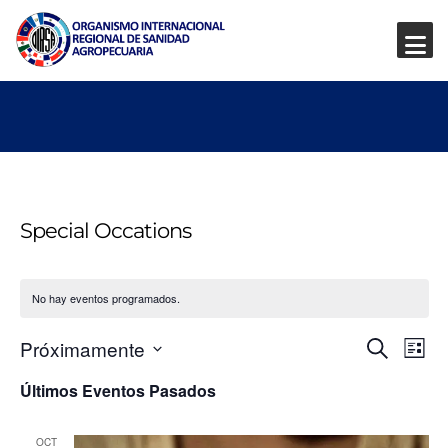
Special Occations
No hay eventos programados.
Nave
Na
Próximamente
Buscar
Lista
de
Seleccionar
de
Últimos Eventos Pasados
fecha.
vis
búsq
de
OCT