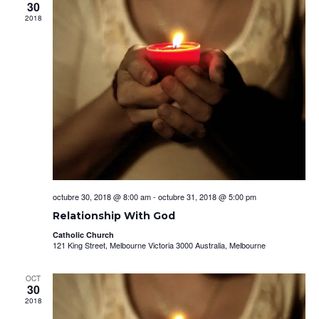
y
Ev
30
vistas
2018
de
Event
octubre 30, 2018 @ 8:00 am
-
octubre 31, 2018 @ 5:00 pm
Relationship With God
Catholic Church
121 King Street, Melbourne Victoria 3000 Australia, Melbourne
OCT
30
2018