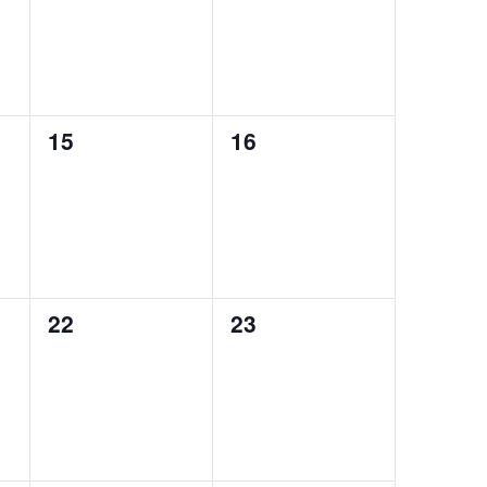
0
0
15
16
eventos,
eventos,
0
0
22
23
eventos,
eventos,