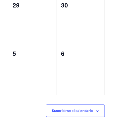
0
0
29
30
eventos,
eventos,
0
0
5
6
eventos,
eventos,
Suscribirse al calendario