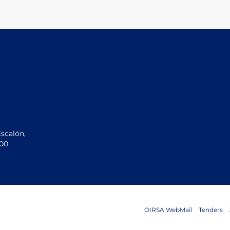
Escalón,
200
OIRSA WebMail
Tenders