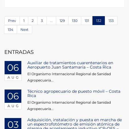
Prev
1
2
3
…
129
130
131
132
133
134
Next
ENTRADAS
Auxiliar de tratamientos cuarentenarios en
06
Aeropuerto Juan Santamaría – Costa Rica
El Organismo Internacional Regional de Sanidad
AUG
Agropecuaria...
Técnico agropecuario de puesto móvil – Costa
06
Rica
El Organismo Internacional Regional de Sanidad
AUG
Agropecuaria...
Adquisición, instalación y puesta en marcha de
03
un espectrofotómetro de emisión atómica de
plasma de acoplamiento inductivo ICP-OES –