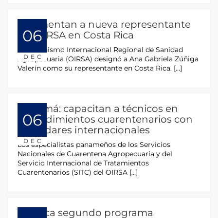
Juramentan a nueva representante
06
del OIRSA en Costa Rica
El Organismo Internacional Regional de Sanidad
DEC
Agropecuaria (OIRSA) designó a Ana Gabriela Zúñiga
Valerín como su representante en Costa Rica. […]
Panamá: capacitan a técnicos en
06
procedimientos cuarentenarios con
estándares internacionales
DEC
Los especialistas panameños de los Servicios
Nacionales de Cuarentena Agropecuaria y del
Servicio Internacional de Tratamientos
Cuarentenarios (SITC) del OIRSA […]
Arranca segundo programa