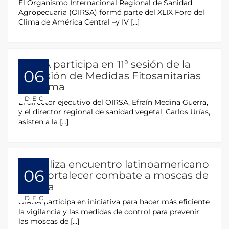
El Organismo Internacional Regional de Sanidad
Agropecuaria (OIRSA) formó parte del XLIX Foro del
Clima de América Central –y IV […]
OIRSA participa en 11ª sesión de la
06
Comisión de Medidas Fitosanitarias
en Roma
DEC
El director ejecutivo del OIRSA, Efraín Medina Guerra,
y el director regional de sanidad vegetal, Carlos Urías,
asisten a la […]
Se realiza encuentro latinoamericano
06
para fortalecer combate a moscas de
la fruta
DEC
OIRSA participa en iniciativa para hacer más eficiente
la vigilancia y las medidas de control para prevenir
las moscas de […]