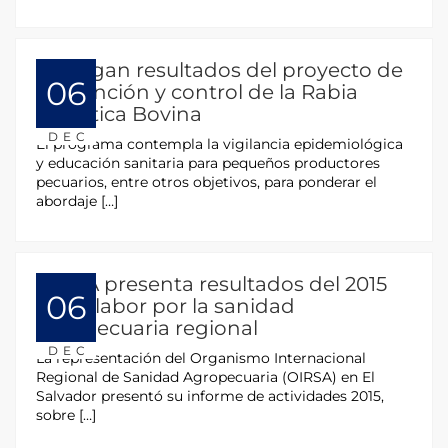
Entregan resultados del proyecto de
06
prevención y control de la Rabia
Paralítica Bovina
DEC
El programa contempla la vigilancia epidemiológica
y educación sanitaria para pequeños productores
pecuarios, entre otros objetivos, para ponderar el
abordaje […]
OIRSA presenta resultados del 2015
06
en su labor por la sanidad
agropecuaria regional
DEC
La representación del Organismo Internacional
Regional de Sanidad Agropecuaria (OIRSA) en El
Salvador presentó su informe de actividades 2015,
sobre […]