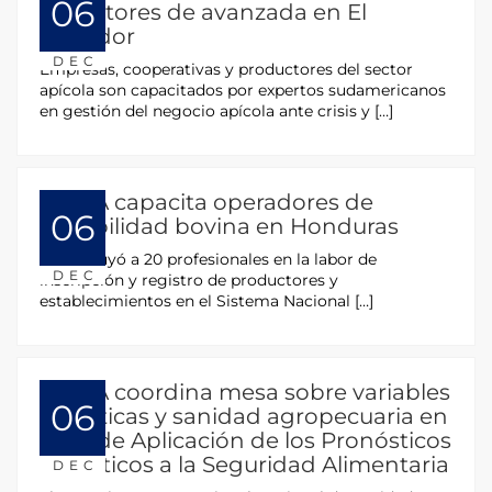
06
apicultores de avanzada en El
Salvador
DEC
Empresas, cooperativas y productores del sector
apícola son capacitados por expertos sudamericanos
en gestión del negocio apícola ante crisis y […]
OIRSA capacita operadores de
06
trazabilidad bovina en Honduras
Se instruyó a 20 profesionales en la labor de
DEC
inscripción y registro de productores y
establecimientos en el Sistema Nacional […]
OIRSA coordina mesa sobre variables
06
climáticas y sanidad agropecuaria en
Foro de Aplicación de los Pronósticos
Climáticos a la Seguridad Alimentaria
DEC