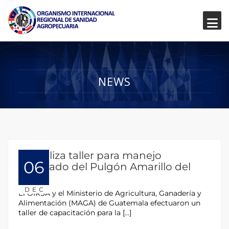
NEWS
Se realiza taller para manejo
06
integrado del Pulgón Amarillo del
Sorgo
DEC
El OIRSA y el Ministerio de Agricultura, Ganadería y
Alimentación (MAGA) de Guatemala efectuaron un
taller de capacitación para la […]