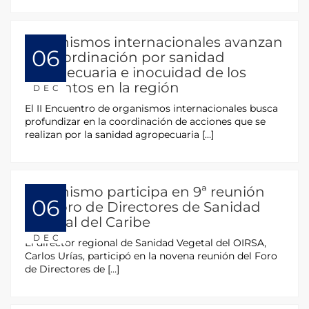
Organismos internacionales avanzan
06
en coordinación por sanidad
agropecuaria e inocuidad de los
alimentos en la región
DEC
El II Encuentro de organismos internacionales busca
profundizar en la coordinación de acciones que se
realizan por la sanidad agropecuaria […]
Organismo participa en 9ª reunión
06
del Foro de Directores de Sanidad
Vegetal del Caribe
DEC
El director regional de Sanidad Vegetal del OIRSA,
Carlos Urías, participó en la novena reunión del Foro
de Directores de […]