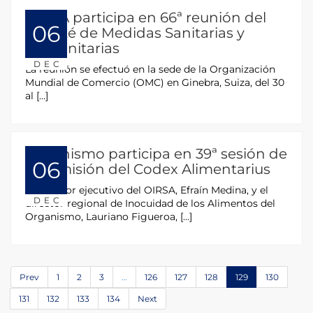
OIRSA participa en 66ª reunión del
06
Comité de Medidas Sanitarias y
Fitosanitarias
DEC
La reunión se efectuó en la sede de la Organización
Mundial de Comercio (OMC) en Ginebra, Suiza, del 30
al […]
Organismo participa en 39ª sesión de
06
la comisión del Codex Alimentarius
El director ejecutivo del OIRSA, Efraín Medina, y el
DEC
director regional de Inocuidad de los Alimentos del
Organismo, Lauriano Figueroa, […]
Prev
1
2
3
…
126
127
128
129
130
131
132
133
134
Next