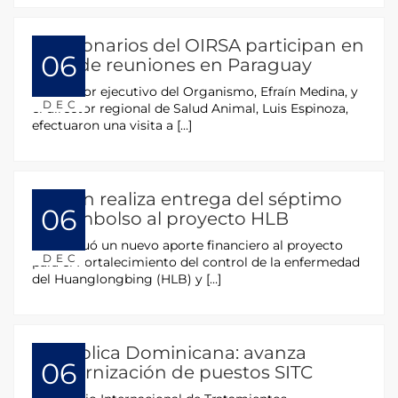
Funcionarios del OIRSA participan en
06
serie de reuniones en Paraguay
El director ejecutivo del Organismo, Efraín Medina, y
DEC
el director regional de Salud Animal, Luis Espinoza,
efectuaron una visita a […]
Taiwán realiza entrega del séptimo
06
desembolso al proyecto HLB
Se efectuó un nuevo aporte financiero al proyecto
DEC
para el Fortalecimiento del control de la enfermedad
del Huanglongbing (HLB) y […]
República Dominicana: avanza
06
modernización de puestos SITC