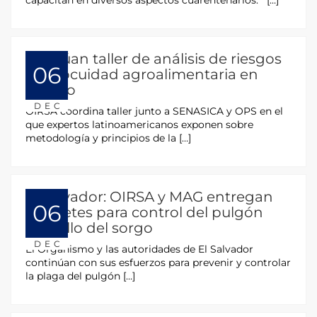
Efectúan taller de análisis de riesgos
06
en inocuidad agroalimentaria en
México
DEC
OIRSA coordina taller junto a SENASICA y OPS en el
que expertos latinoamericanos exponen sobre
metodología y principios de la […]
El Salvador: OIRSA y MAG entregan
06
paquetes para control del pulgón
amarillo del sorgo
DEC
El Organismo y las autoridades de El Salvador
continúan con sus esfuerzos para prevenir y controlar
la plaga del pulgón […]