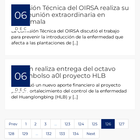
Comisión Técnica del OIRSA realiza su
06
XXV reunión extraordinaria en
Guatemala
DEC
La Comisión Técnica del OIRSA discutió el trabajo
para prevenir la introducción de la enfermedad que
afecta a las plantaciones de […]
Taiwán realiza entrega del octavo
06
desembolso a0l proyecto HLB
Se efectuó un nuevo aporte financiero al proyecto
DEC
para el Fortalecimiento del control de la enfermedad
del Huanglongbing (HLB) y […]
Prev
1
2
3
…
123
124
125
126
127
128
129
…
132
133
134
Next