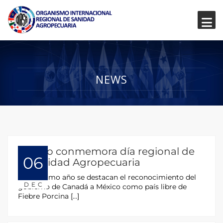
NEWS
México conmemora día regional de
06
la Sanidad Agropecuaria
En el último año se destacan el reconocimiento del
DEC
gobierno de Canadá a México como país libre de
Fiebre Porcina […]