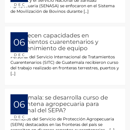
El OIRSA y el Servicio Nacional de Sanidad
DEC
Agropecuaria (SENASA) se enfocaron en el Sistema
de Movilización de Bovinos durante […]
Fortalecen capacidades en
06
tratamientos cuarentenarios y
mantenimiento de equipo
DEC
Personal del Servicio Internacional de Tratamientos
Cuarentenarios (SITC) de Guatemala recibieron curso
del trabajo realizado en fronteras terrestres, puertos y
[…]
Guatemala: se desarrolla curso de
06
cuarentena agropecuaria para
personal del SEPA?
DEC
Miembros del Servicio de Protección Agropecuaria
(SEPA) destacados en las fronteras del país se
capacitan en diversos aspectos cuarentenarios. […]