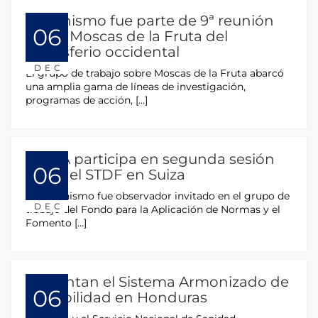
Organismo fue parte de 9ª reunión
06
sobre Moscas de la Fruta del
hemisferio occidental
DEC
El grupo de trabajo sobre Moscas de la Fruta abarcó
una amplia gama de líneas de investigación,
programas de acción, […]
OIRSA participa en segunda sesión
06
2016 del STDF en Suiza
El Organismo fue observador invitado en el grupo de
DEC
trabajo del Fondo para la Aplicación de Normas y el
Fomento […]
Presentan el Sistema Armonizado de
06
Trazabilidad en Honduras