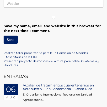
Save my name, email, and website in this browser for
the next time I comment.
Post
Previous
Realizan taller preparatorio para la 11ª Comisión de Medidas
Post
Fitosanitarias de la CIPF
navigation
Next
Presentan proyecto de moscas de la fruta para Belize, Guatemala y
Post
Honduras
ENTRADAS
Auxiliar de tratamientos cuarentenarios en
06
Aeropuerto Juan Santamaría – Costa Rica
El Organismo Internacional Regional de Sanidad
AUG
Agropecuaria...