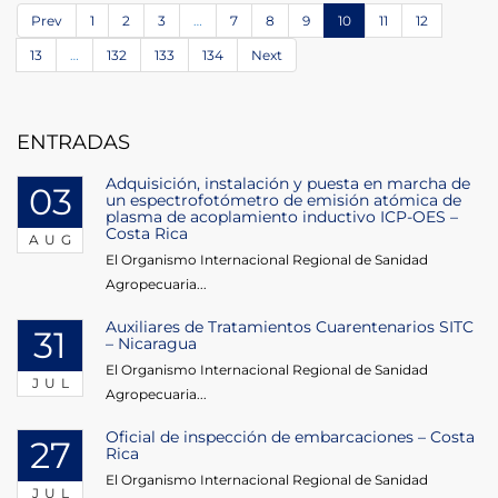
Prev
1
2
3
…
7
8
9
10
11
12
13
…
132
133
134
Next
ENTRADAS
Adquisición, instalación y puesta en marcha de
03
un espectrofotómetro de emisión atómica de
plasma de acoplamiento inductivo ICP-OES –
Costa Rica
AUG
El Organismo Internacional Regional de Sanidad
Agropecuaria...
Auxiliares de Tratamientos Cuarentenarios SITC
31
– Nicaragua
El Organismo Internacional Regional de Sanidad
JUL
Agropecuaria...
Oficial de inspección de embarcaciones – Costa
27
Rica
El Organismo Internacional Regional de Sanidad
JUL